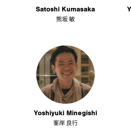
Satoshi Kumasaka
Y
熊坂 敏
Yoshiyuki Minegishi
峯岸 良行